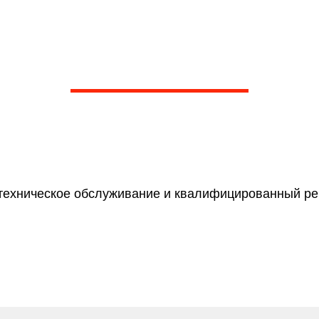
issan Almera B10 Classi
бном сервисе марки Ни
. Более 1000 отзывов на Яндексе
гих независимых агрегаторах о