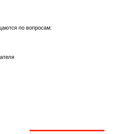
щаются по вопросам:
гателя
ашли ответа на свой во
вашей проблеме по телефону, предложим пути реше