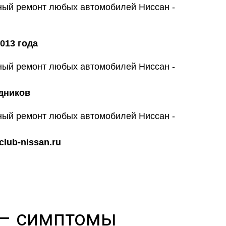
013 года
дников
lub-nissan.ru
c – симптомы