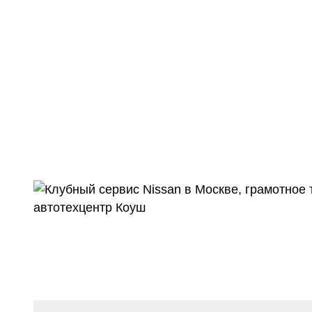
Ремонт двигателя N
клу
Рейтинг 5 из 5
и дру