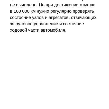
не выявлено. Но при достижении отметки
в 100 000 км нужно регулярно проверять
состояние узлов и агрегатов, отвечающих
за рулевое управление и состояние
ходовой части автомобиля.
Остались вопросы?
Для удобства большей части пользователей мы
расписали основные моменты по
тех.обслуживанию данного авто. Если вас
интересует что-то конкретное, то мы всегда
будем рады помочь вам с тех.обслуживанием