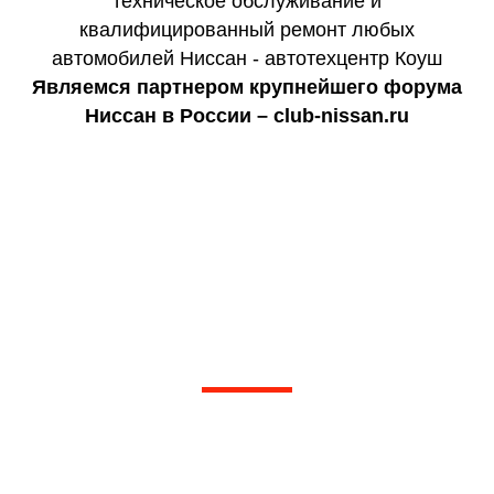
Являемся партнером крупнейшего форума
Ниссан в России – club-nissan.ru
Не нашли ответа на свой вопрос?
Дадим подробную консультацию по вашей
проблеме по телефону, предложим пути
решения и сориентируем по цене работ!
Оставьте заявку для связи с нашим
мастером-приемщиком