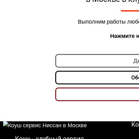
Выполним работы любо
Нажмите н
Ди
Об
Ко
Коуш - клубный сервис