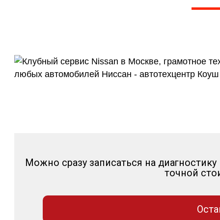
Рейтинг 5 из 5. Более 1000
и других независ
Можно сразу записаться на диагностику
точной сто
Оста