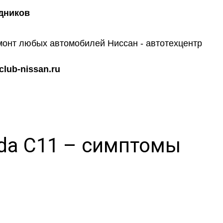
дников
lub-nissan.ru
ida C11 – симптомы