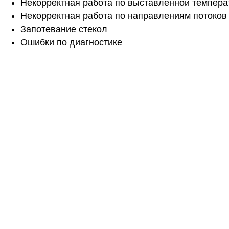
Некорректная работа по выставленной темпера
Некорректная работа по направлениям потоков 
Запотевание стекол
Ошибки по диагностике
Не н
Дадим подробную консультацию по 
Оставьте зая