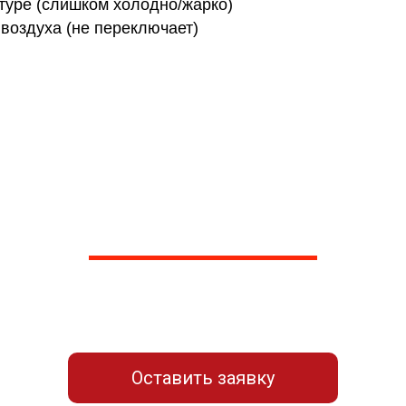
туре (слишком холодно/жарко)
воздуха (не переключает)
ашли ответа на свой во
вашей проблеме по телефону, предложим пути реше
вку для связи с нашим мастер
Оставить заявку