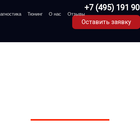
+7 (495) 191 9
агностика
Тюнинг
О нас
Отзывы
Оставить заявку
а и отопителя Nissan T
клубном сервисе марк
. Более 1000 отзывов на Яндексе