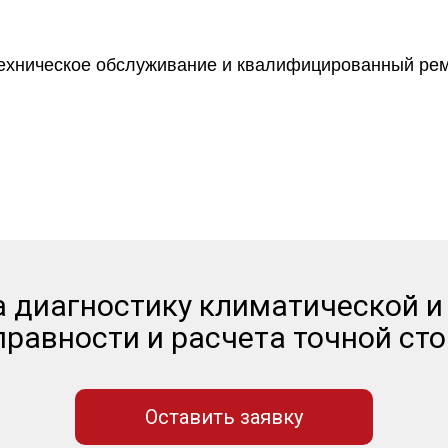
гих независимых агрегаторах о
а диагностику климатической и
равности и расчета точной сто
Оставить заявку