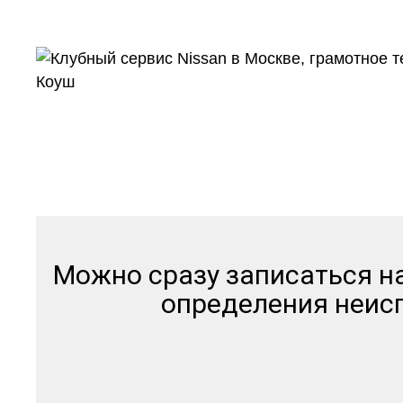
и дру
Можно сразу записаться н
определения неисп