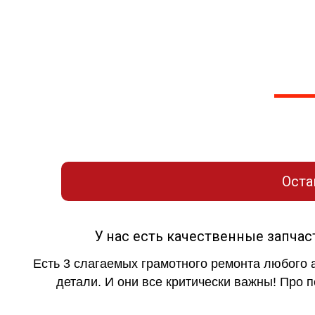
Не нашли отве
Дадим подробную консультацию по вашей 
сориентир
Оставьте заявку для свя
Оста
У нас есть качественные запча
Есть 3 слагаемых грамотного ремонта любого 
детали. И они все критически важны! Про п